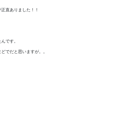
が正直ありました！！
たんです。
などでだと思いますが。。