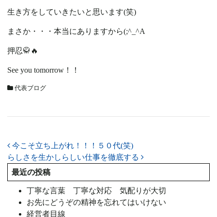
生き方をしていきたいと思います(笑)
まさか・・・本当にありますから(;^_^A
押忍🥋🔥
See you tomorrow！！
代表ブログ
投稿ナビゲーション
今こそ立ち上がれ！！！５０代(笑)
らしさを生かしらしい仕事を徹底する
最近の投稿
丁寧な言葉 丁寧な対応 気配りが大切
お先にどうぞの精神を忘れてはいけない
経営者目線