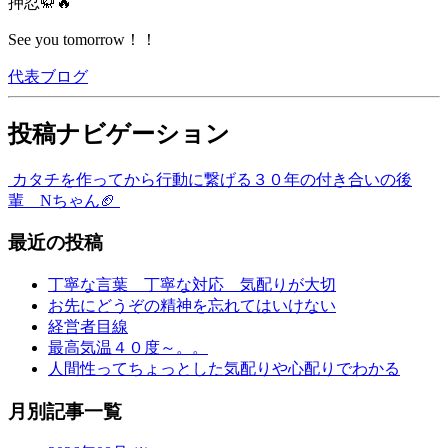
押忍🥋🔥
See you tomorrow！！
代表ブログ
投稿ナビゲーション
カタチを作ってから行動に繋げる
３０年の付き合いの後
輩 Nちゃん🏈
最近の投稿
丁寧な言葉 丁寧な対応 気配りが大切
お先にどうぞの精神を忘れてはいけない
経営者目線
最高気温４０度～。。
人間性ってちょっとした気配りや心配りでわかる
月別記事一覧