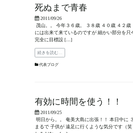
死ぬまで青春
2011/09/26
茂山。。 今年３６歳。 ３８歳 ４０歳 ４２
には出来て来ているのですが 細かい部分を只
完全に目標設 […]
続きを読む…
代表ブログ
有効に時間を使う！！
2011/09/25
明日から。。 奄美大島に出張！！ 本日中に
まるで 子供が 遠足に行くような気分です（笑