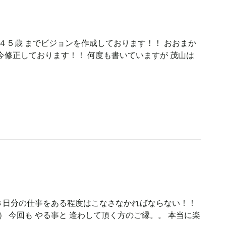
歳 ４５歳 までビジョンを作成しております！！ おおまか
今修正しております！！ 何度も書いていますが 茂山は
 ３日分の仕事をある程度はこなさなかればならない！！
） 今回も やる事と 逢わして頂く方のご縁。。 本当に楽