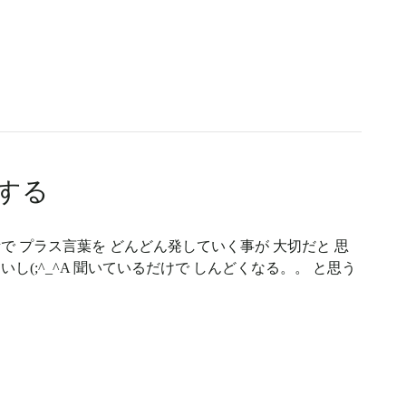
する
で プラス言葉を どんどん発していく事が 大切だと 思
し(;^_^A 聞いているだけで しんどくなる。。 と思う