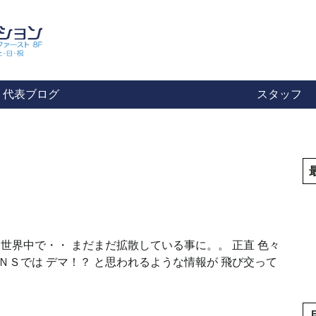
代表ブログ
スタッフ
 世界中で・・ まだまだ拡散している事に。。 正直 色々
ＮＳでは デマ！？ と思われるような情報が 飛び交って