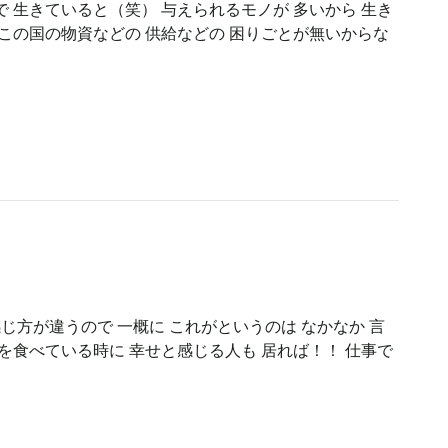
 生きていると（笑） 与えられるモノが 多いから 生き
この国の物資などの 供給などの 困りごとが無いからな
じ方が違うので 一概に これがというのは なかなか 言
を食べている時に 幸せと感じる人も 居れば！！ 仕事で