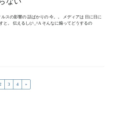
らない
ィルスの影響の 話ばかりの 今。。 メディアは 日に日に
と。 伝えるし(;^_^A そんなに煽ってどうするの
2
3
4
»