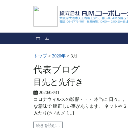
ホーム
トップ
>
2020年
>
3月
代表ブログ
目先と先行き
2020/03/31
コロナウィルスの影響・・・ 本当に 日々。。
な意味で 腹正しい事があります。 ネットやＳ
入たり(;^_^A メ […]
続きを読む…