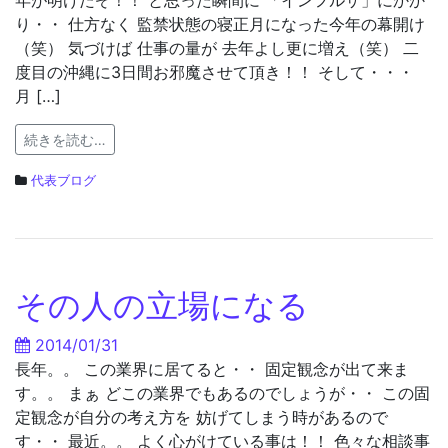
年が明けたぞ！！ と思った瞬間に 「インフルザ」にかか
り・・ 仕方なく 監禁状態の寝正月になった今年の幕開け
（笑） 気づけば 仕事の量が 去年よし更に増え（笑） 二
度目の沖縄に3日間お邪魔させて頂き！！ そして・・・
月 […]
続きを読む…
代表ブログ
その人の立場になる
2014/01/31
長年。。 この業界に居てると・・ 固定観念が出て来ま
す。。 まぁ どこの業界でもあるのでしょうが・・ この固
定観念が自分の考え方を 妨げてしまう時があるので
す・・ 最近。。 よく心がけている事は！！ 色々な相談事