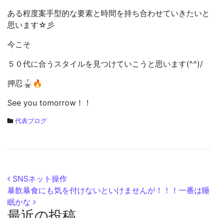
ある程度案手型的な要素と時間を持ち合わせていきたいと
思います☆彡
今こそ
５０代に合うスタイルを見つけていこうと思います(^^)/
押忍🥋🔥
See you tomorrow！！
代表ブログ
投稿ナビゲーション
SNSネット操作
暴飲暴食にも気を付けないといけませんが！！！一番は睡
眠かな
最近の投稿