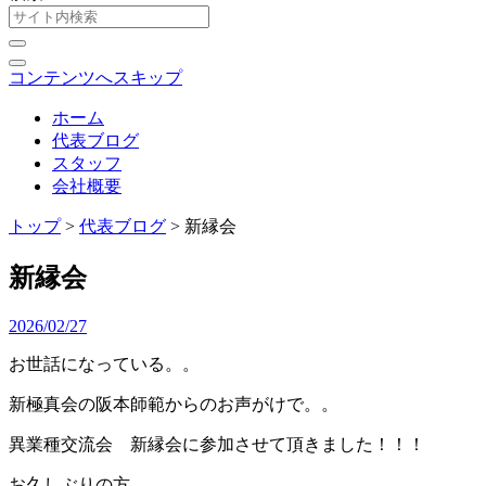
コンテンツへスキップ
ホーム
代表ブログ
スタッフ
会社概要
トップ
>
代表ブログ
>
新縁会
新縁会
2026/02/27
お世話になっている。。
新極真会の阪本師範からのお声がけで。。
異業種交流会 新縁会に参加させて頂きました！！！
お久しぶりの方