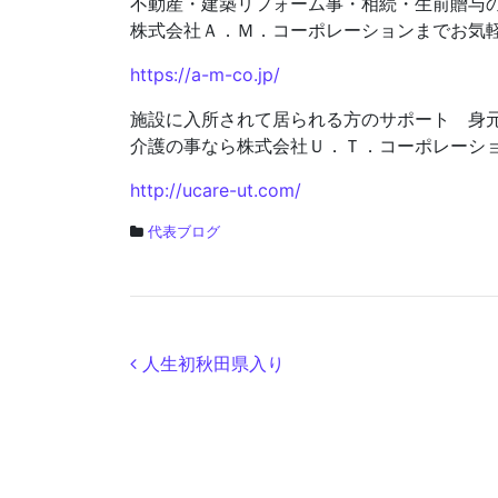
不動産・建築リフォーム事・相続・生前贈
株式会社Ａ．Ｍ．コーポレーションまでお気
https://a-m-co.jp/
施設に入所されて居られる方のサポート 身
介護の事なら株式会社Ｕ．Ｔ．コーポレーシ
http://ucare-ut.com/
代表ブログ
投稿ナビゲーション
人生初秋田県入り