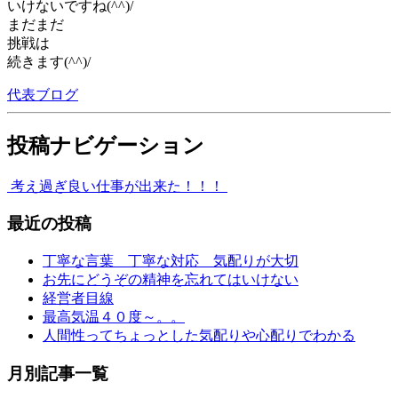
いけないですね(^^)/
まだまだ
挑戦は
続きます(^^)/
代表ブログ
投稿ナビゲーション
考え過ぎ
良い仕事が出来た！！！
最近の投稿
丁寧な言葉 丁寧な対応 気配りが大切
お先にどうぞの精神を忘れてはいけない
経営者目線
最高気温４０度～。。
人間性ってちょっとした気配りや心配りでわかる
月別記事一覧