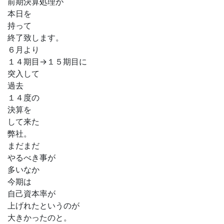
前期決算処理が
本日を
持って
終了致します。
６月より
１４期目→１５期目に
突入して
過去
１４度の
決算を
して来た
弊社。
まだまだ
やるべき事が
多いなか
今期は
自己資本率が
上げれたというのが
大きかったのと。