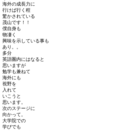
海外の成長力に
行けば行く程
驚かされている
茂山です！！
僕自身も
物凄く
興味を示している事も
あり。。
多分
英語圏内にはなると
思いますが
勉学も兼ねて
海外にも
視野を
入れて
いこうと
思います。
次のステージに
向かって。
大学院での
学びでも