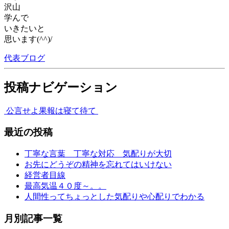
沢山
学んで
いきたいと
思います(^^)/
代表ブログ
投稿ナビゲーション
公言せよ
果報は寝て待て
最近の投稿
丁寧な言葉 丁寧な対応 気配りが大切
お先にどうぞの精神を忘れてはいけない
経営者目線
最高気温４０度～。。
人間性ってちょっとした気配りや心配りでわかる
月別記事一覧