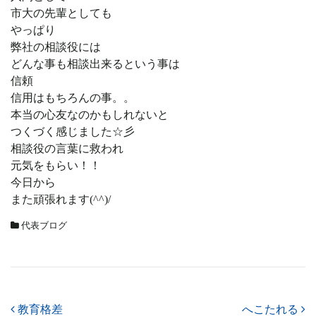
市大の先輩としても
やっぱり
弊社の相談役には
どんな事も相談出来るという事は
信頼
信用はもちろんの事。。
本当の心友なのかもしれないと
つくづく感じました☆彡
相談役の言葉に救われ
元気をもらい！！
今日から
また頑張れます(^^)/
代表ブログ
投稿ナビゲーション
教育格差
へこたれる