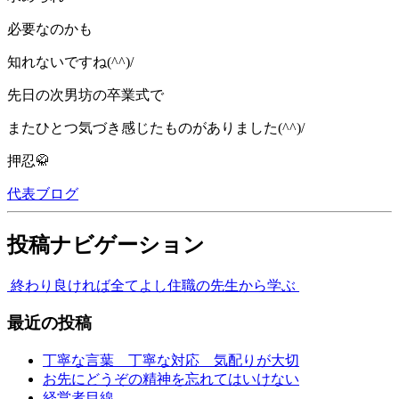
必要なのかも
知れないですね(^^)/
先日の次男坊の卒業式で
またひとつ気づき感じたものがありました(^^)/
押忍🥋
代表ブログ
投稿ナビゲーション
終わり良ければ全てよし
住職の先生から学ぶ
最近の投稿
丁寧な言葉 丁寧な対応 気配りが大切
お先にどうぞの精神を忘れてはいけない
経営者目線