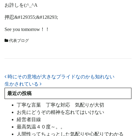
お許しを(;^_^A
押忍&#129355;&#128293;
See you tomorrow！！
代表ブログ
投稿ナビゲーション
時にその意地が大きなプライドなのかも知れない
生かされている
最近の投稿
丁寧な言葉 丁寧な対応 気配りが大切
お先にどうぞの精神を忘れてはいけない
経営者目線
最高気温４０度～。。
人間性ってちょっとした気配りや心配りでわかる