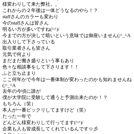
様変わりして来た弊社。。
これからの２年後は一体どうなるのやら！？
staffさんのカラーも変わり
今のstaffさんは皆さん
明るい方が多いですね(^^)/
今までの方が決して暗いという意味では御座いません(;^_^A
出入りして下さっている
取引業者さんも皆さん
元気で何より
まだまだ働き盛りという事もあり
色々な相談事をして下さります！！
ふと立ち止まり
ここ何年かで今年は一番体制が変わったのかも知れませんね
(;^_^A
去年の今頃に誰が
僕が大学院に受験して通うと予測出来たのか！？
もちろん（笑）
本人が一番ビックリしてますけど（笑）
たった一年で
どんどん様変わりして行ってます(^^)/
企業も人も皆成長してくれているんです☆彡