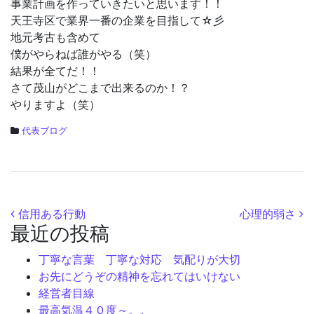
事業計画を作っていきたいと思います！！
天王寺区で業界一番の企業を目指して☆彡
地元考古も含めて
僕がやらねば誰がやる（笑）
結果が全てだ！！
さて茂山がどこまで出来るのか！？
やりますよ（笑）
代表ブログ
投稿ナビゲーション
信用ある行動
心理的弱さ
最近の投稿
丁寧な言葉 丁寧な対応 気配りが大切
お先にどうぞの精神を忘れてはいけない
経営者目線
最高気温４０度～。。