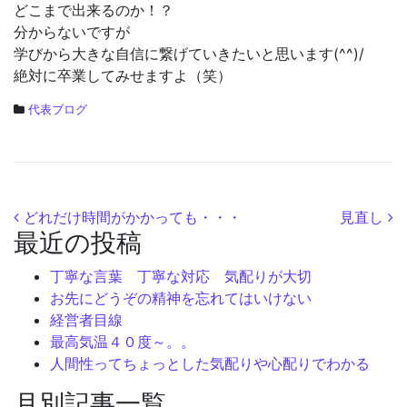
どこまで出来るのか！？
分からないですが
学びから大きな自信に繋げていきたいと思います(^^)/
絶対に卒業してみせますよ（笑）
代表ブログ
投稿ナビゲーション
どれだけ時間がかかっても・・・
見直し
最近の投稿
丁寧な言葉 丁寧な対応 気配りが大切
お先にどうぞの精神を忘れてはいけない
経営者目線
最高気温４０度～。。
人間性ってちょっとした気配りや心配りでわかる
月別記事一覧