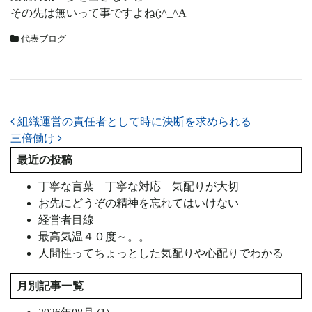
その先は無いって事ですよね(;^_^A
代表ブログ
投稿ナビゲーション
組織運営の責任者として時に決断を求められる
三倍働け
最近の投稿
丁寧な言葉 丁寧な対応 気配りが大切
お先にどうぞの精神を忘れてはいけない
経営者目線
最高気温４０度～。。
人間性ってちょっとした気配りや心配りでわかる
月別記事一覧