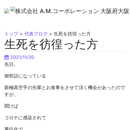
トップ
>
代表ブログ
>
生死を彷徨った方
生死を彷徨った方
2021/11/30
先日。
御世話になっている
新極真空手の先輩とお食事をさせて頂く機会があったので
すが。
聞けば
コロナに感染されて
重症化で