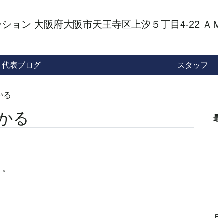
代表ブログ
スタッフ
かる
かる
。。