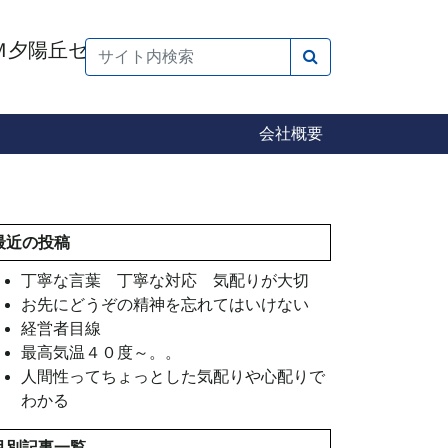
検索
会社概要
最近の投稿
丁寧な言葉 丁寧な対応 気配りが大切
お先にどうぞの精神を忘れてはいけない
経営者目線
最高気温４０度～。。
人間性ってちょっとした気配りや心配りで
わかる
月別記事一覧