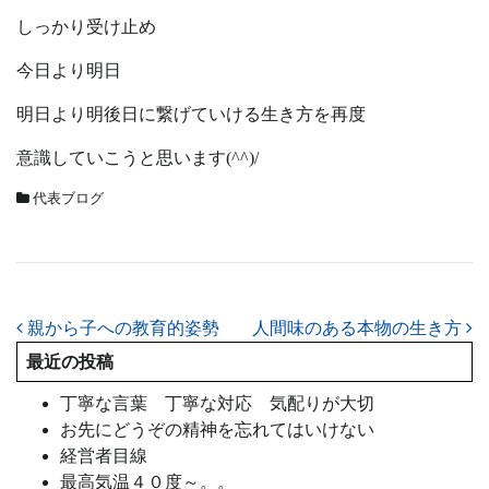
しっかり受け止め
今日より明日
明日より明後日に繋げていける生き方を再度
意識していこうと思います(^^)/
代表ブログ
投稿ナビゲーション
親から子への教育的姿勢
人間味のある本物の生き方
最近の投稿
丁寧な言葉 丁寧な対応 気配りが大切
お先にどうぞの精神を忘れてはいけない
経営者目線
最高気温４０度～。。