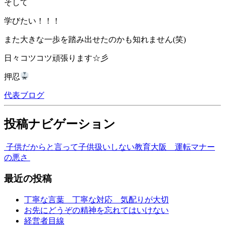
そして
学びたい！！！
また大きな一歩を踏み出せたのかも知れません(笑)
日々コツコツ頑張ります☆彡
押忍
代表ブログ
投稿ナビゲーション
子供だからと言って子供扱いしない教育
大阪 運転マナー
の悪さ
最近の投稿
丁寧な言葉 丁寧な対応 気配りが大切
お先にどうぞの精神を忘れてはいけない
経営者目線