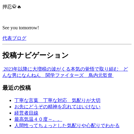
押忍🥋🔥
See you tomorrow!
代表ブログ
投稿ナビゲーション
2023年以降に大増税の波がくる
本気の覚悟で取り組む ど
んな男になんねん 関学ファイターズ 鳥内元監督
最近の投稿
丁寧な言葉 丁寧な対応 気配りが大切
お先にどうぞの精神を忘れてはいけない
経営者目線
最高気温４０度～。。
人間性ってちょっとした気配りや心配りでわかる