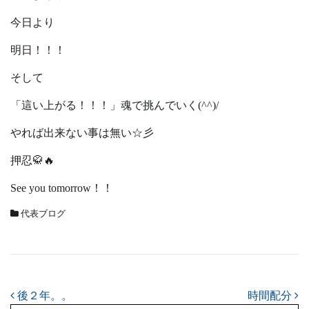
今日より
明日！！！
そして
「這い上がる！！！」魂で挑んでいく(^^)/
やれば出来ない事は無い☆彡
押忍🥋🔥
See you tomorrow！！
代表ブログ
投稿ナビゲーション
後２年。。
時間配分