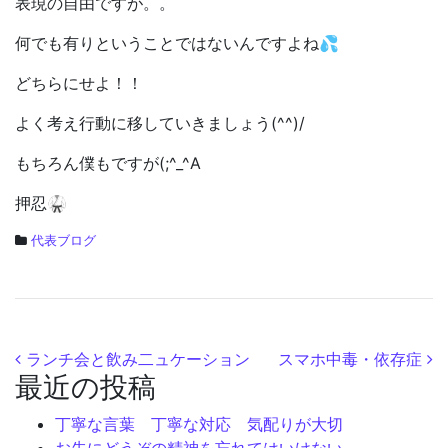
表現の自由ですが。。
何でも有りということではないんですよね💦
どちらにせよ！！
よく考え行動に移していきましょう(^^)/
もちろん僕もですが(;^_^A
押忍🥋
代表ブログ
投稿ナビゲーション
ランチ会と飲み二ュケーション
スマホ中毒・依存症
最近の投稿
丁寧な言葉 丁寧な対応 気配りが大切