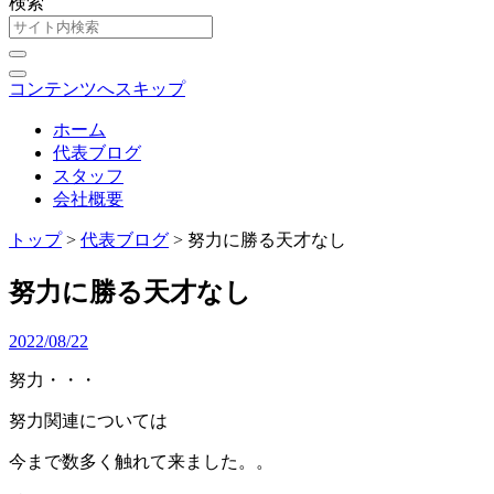
検索
コンテンツへスキップ
ホーム
代表ブログ
スタッフ
会社概要
トップ
>
代表ブログ
>
努力に勝る天才なし
努力に勝る天才なし
2022/08/22
努力・・・
努力関連については
今まで数多く触れて来ました。。