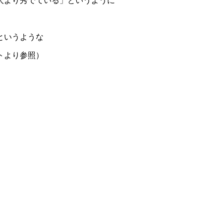
人より秀でている」というように
というような
トより参照）